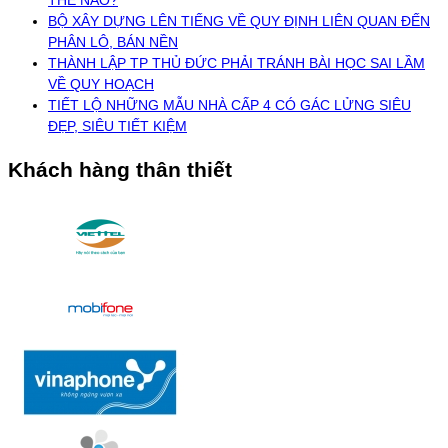
BỘ XÂY DỰNG LÊN TIẾNG VỀ QUY ĐỊNH LIÊN QUAN ĐẾN
PHÂN LÔ, BÁN NỀN
THÀNH LẬP TP THỦ ĐỨC PHẢI TRÁNH BÀI HỌC SAI LẦM
VỀ QUY HOẠCH
TIẾT LỘ NHỮNG MẪU NHÀ CẤP 4 CÓ GÁC LỬNG SIÊU
ĐẸP, SIÊU TIẾT KIỆM
Khách hàng thân thiết