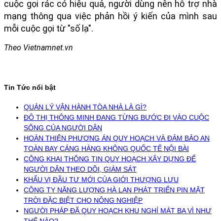
cuộc gọi rác có hiệu quả, người dùng nên hỗ trợ nhà
mạng thông qua việc phản hồi ý kiến của mình sau
mỗi cuộc gọi từ "số lạ".
Theo Vietnamnet.vn
Tin Tức nổi bật
QUẢN LÝ VẬN HÀNH TÒA NHÀ LÀ GÌ?
ĐÔ THỊ THÔNG MINH ĐANG TỪNG BƯỚC ĐI VÀO CUỘC
SỐNG CỦA NGƯỜI DÂN
HOÀN THIỆN PHƯƠNG ÁN QUY HOẠCH VÀ ĐẢM BẢO AN
TOÀN BAY CẢNG HÀNG KHÔNG QUỐC TẾ NỘI BÀI
CÔNG KHAI THÔNG TIN QUY HOẠCH XÂY DỰNG ĐỂ
NGƯỜI DÂN THEO DÕI, GIÁM SÁT
KHẨU VỊ ĐẦU TƯ MỚI CỦA GIỚI THƯỢNG LƯU
CÔNG TY NĂNG LƯỢNG HÀ LAN PHÁT TRIỂN PIN MẶT
TRỜI ĐẶC BIỆT CHO NÔNG NGHIỆP
NGƯỜI PHÁP ĐÃ QUY HOẠCH KHU NGHỈ MÁT BA VÌ NHƯ
THẾ NÀO?