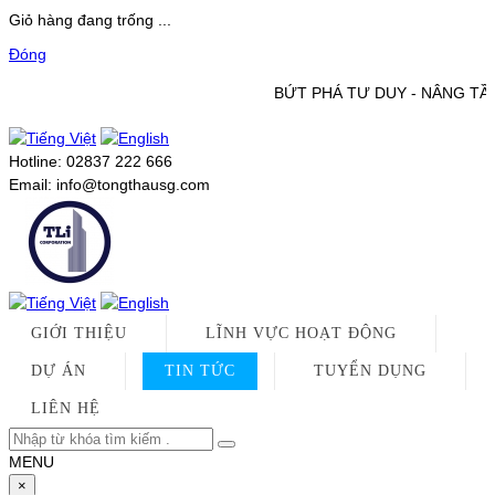
Giỏ hàng đang trống ...
Đóng
BỨT PHÁ TƯ DUY -
Hotline:
02837 222 666
Email:
info@tongthausg.com
GIỚI THIỆU
LĨNH VỰC HOẠT ĐỘNG
DỰ ÁN
TIN TỨC
TUYỂN DỤNG
LIÊN HỆ
MENU
×