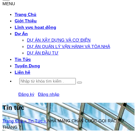
MENU
Trang Chủ
Giới Thiệu
Lĩnh vực hoạt động
Dự Án
DỰ ÁN XÂY DỰNG VÀ CƠ ĐIỆN
DỰ ÁN QUẢN LÝ VẬN HÀNH VÀ TÒA NHÀ
DỰ ÁN ĐẦU TƯ
Tin Tức
Tuyển Dụng
Liên hệ
Đăng ký
/
Đăng nhập
Tin tức
Trang Chủ »
Tin Tức »
NHÀ MẠNG CHẶN CUỘC GỌI RÁC TỪ
THÁNG 7