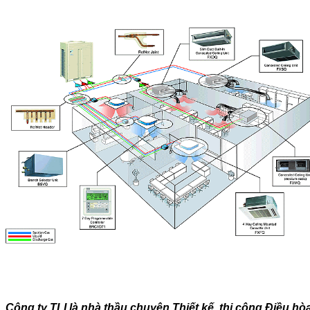
Công ty TLI là nhà thầu chuyên
Thiết kế, thi công Điều h