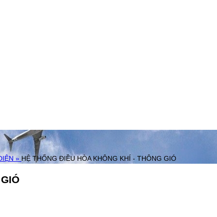
ĐIỆN »
HỆ THỐNG ĐIỀU HÒA KHÔNG KHÍ - THÔNG GIÓ
 GIÓ