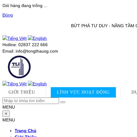
Giỏ hàng đang trống ...
Đóng
BỨT PHÁ TƯ DUY - N
Hotline:
02837 222 666
Email:
info@tongthausg.com
GIỚI THIỆU
LĨNH VỰC HOẠT ĐỘNG
D
MENU
×
MENU
Trang Chủ