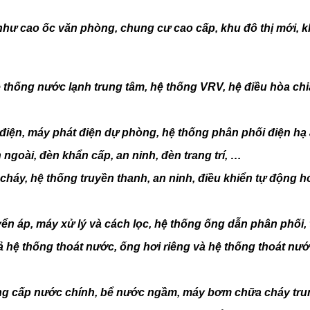
như cao ốc văn phòng, chung cư cao cấp, khu đô thị mới,
thống nước lạnh trung tâm, hệ thống VRV, hệ điều hòa chia 
ủ điện, máy phát điện dự phòng, hệ thống phân phối điện hạ
ngoài, đèn khẩn cấp, an ninh, đèn trang trí, …
cháy, hệ thống truyền thanh, an ninh, điều khiển tự động hó
 áp, máy xử lý và cách lọc, hệ thống ống dẫn phân phối, t
cả hệ thống thoát nước, ống hơi riêng và hệ thống thoát nư
ng cấp nước chính, bể nước ngầm, máy bơm chữa cháy trun