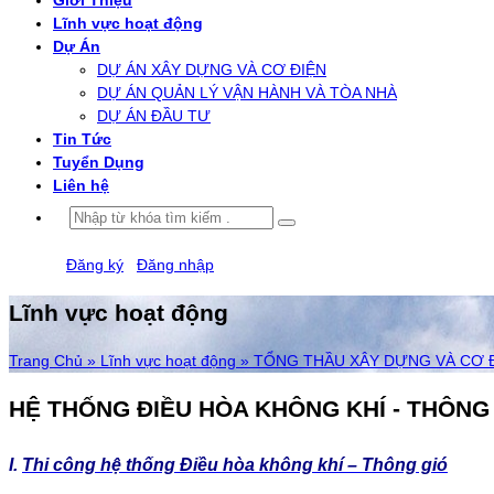
Giới Thiệu
Lĩnh vực hoạt động
Dự Án
DỰ ÁN XÂY DỰNG VÀ CƠ ĐIỆN
DỰ ÁN QUẢN LÝ VẬN HÀNH VÀ TÒA NHÀ
DỰ ÁN ĐẦU TƯ
Tin Tức
Tuyển Dụng
Liên hệ
Đăng ký
/
Đăng nhập
Lĩnh vực hoạt động
Trang Chủ »
Lĩnh vực hoạt động »
TỔNG THẦU XÂY DỰNG VÀ CƠ 
HỆ THỐNG ĐIỀU HÒA KHÔNG KHÍ - THÔNG
I.
Thi công hệ thống Điều hòa không khí – Thông gió