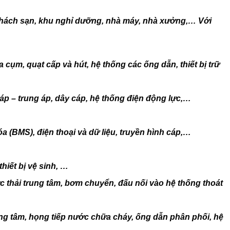
 khách sạn, khu nghỉ dưỡng, nhà máy, nhà xưởng,… Với
cụm, quạt cấp và hút, hệ thống các ống dẫn, thiết bị trữ
 áp – trung áp, dây cáp, hệ thống điện động lực,…
a (BMS), điện thoại và dữ liệu, truyền hình cáp,…
hiết bị vệ sinh, …
ớc thải trung tâm, bơm chuyển, đấu nối vào hệ thống thoát
g tâm, họng tiếp nước chữa cháy, ống dẫn phân phối, hệ