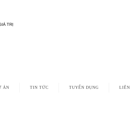
ÂNG TẦM GIÁ TRỊ
Ự ÁN
TIN TỨC
TUYỂN DỤNG
LIÊN